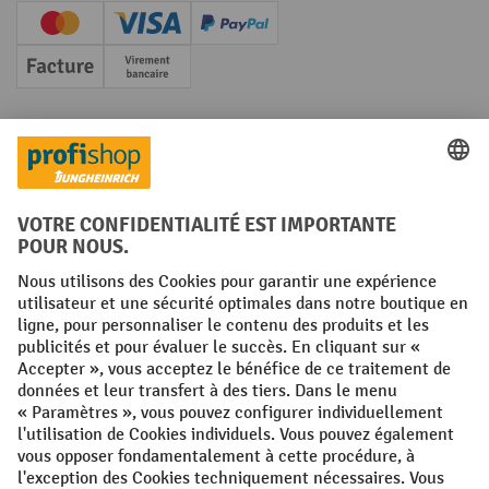
Creditcard (Master)
Creditcard (Visa)
PayPal
Facture
Paiement anticipé
Réseaux sociaux
Facebook
YouTube
LinkedIn
Instagram
Conditions générales
Mentions légales
Protection des Données
Politique de cookies
All prices excl. VAT plus
shipping costs
and possible delivery charges,
if not stated otherwise.
¹ La remise est valable jusqu'à épuisement des stocks. La remise ne
s'applique pas aux prix spéciaux. Il n'est pas possible de le combiner