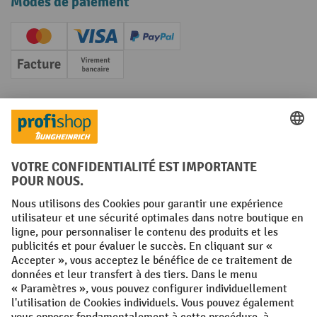
Modes de paiement
Creditcard (Master)
Creditcard (Visa)
PayPal
Facture
Paiement anticipé
Réseaux sociaux
Facebook
YouTube
LinkedIn
Instagram
Conditions générales
Mentions légales
Protection des Données
Politique de cookies
All prices excl. VAT plus
shipping costs
and possible delivery charges,
if not stated otherwise.
¹ La remise est valable jusqu'à épuisement des stocks. La remise ne