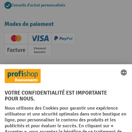
Conseils d'achat personnalisés
Modes de paiement
Creditcard (Master)
Creditcard (Visa)
PayPal
Facture
Paiement anticipé
Réseaux sociaux
Facebook
YouTube
LinkedIn
Instagram
Conditions générales
Mentions légales
Protection des Données
Politique de cookies