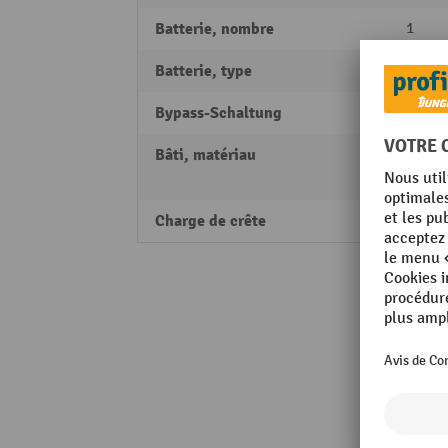
Batterie, nombre
1
Batterie, type
batter
Bypass-Schaltung
oui
Bâti, matériau
Alumi
Tôle
Charge de crête
1000 