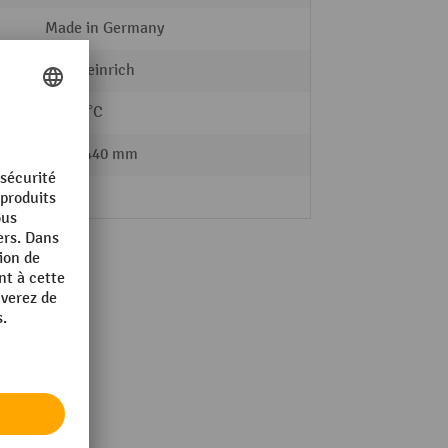
Made in Germany
Jungheinrich
0 - 40 °C
519 x 440 mm
69 kg