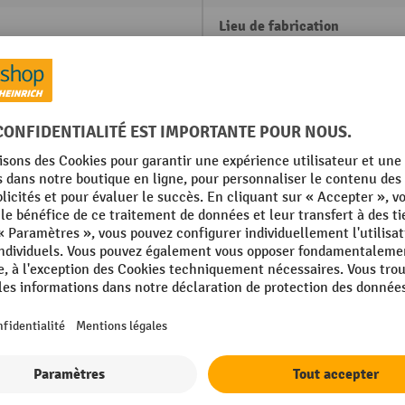
Lieu de fabrication
ie lithium-ion 12,8 V/90 Ah
Marque
Plage de travail, température
nium
Plateau de table, lxP
Poids propre
W
Afficher tous les détails techniques