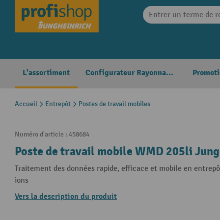
search
Skip to main navigation
L'assortiment
Configurateur Rayonnages
Promoti
Accueil
Entrepôt
Postes de travail mobiles
Numéro d'article :
458684
Poste de travail mobile WMD 205li Jung
Traitement des données rapide, efficace et mobile en entrepô
ions
Vers la description du produit