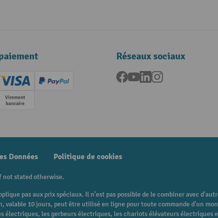
paiement
Réseaux sociaux
Facebook
YouTube
LinkedIn
Instagram
ard (Master)
Creditcard (Visa)
PayPal
e
Paiement anticipé
des Données
Politique de cookies
f not stated otherwise.
pplique pas aux prix spéciaux. Il n'est pas possible de le combiner avec d'au
 bon, valable 10 jours, peut être utilisé en ligne pour toute commande d'un m
 électriques, les gerbeurs électriques, les chariots élévateurs électriques et