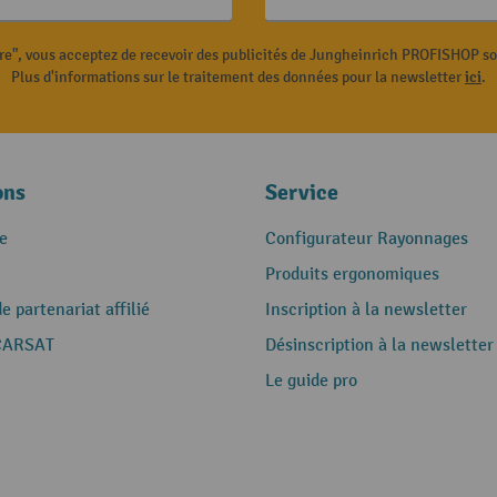
ire", vous acceptez de recevoir des publicités de Jungheinrich PROFISHOP s
Plus d'informations sur le traitement des données pour la newsletter
ici
.
ons
Service
e
Configurateur Rayonnages
Produits ergonomiques
 partenariat affilié
Inscription à la newsletter
CARSAT
Désinscription à la newsletter
Le guide pro