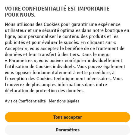
Conditions générales
Mentions légales
Protection des Données
Politique de cookies
All prices excl. VAT plus
shipping costs
and possible delivery charges,
if not stated otherwise.
¹ La remise est valable jusqu'à épuisement des stocks. La remise ne
s'applique pas aux prix spéciaux. Il n'est pas possible de le combiner
avec d'autres réductions en pourcentage ou bons de réduction. | ² Une
réduction unique est offerte lors de la première inscription à la
newsletter. Le bon, valable 10 jours, peut être utilisé en ligne pour
toute commande d'un montant net minimum de 250 €. Le pourcentage
de remise varie selon la catégorie de produits, pouvant atteindre
jusqu'à 10 %. Les transpalettes électriques, les gerbeurs électriques,
les chariots élévateurs électriques et l'outillage sont exclus de cette
offre. Cette réduction ne peut pas être cumulée avec d'autres remises
ou bons d'achat.