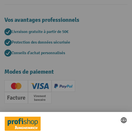
Vos avantages professionnels
Livraison gratuite à partir de 50€
Protection des données sécurisée
Conseils d'achat personnalisés
Modes de paiement
Creditcard (Master)
Creditcard (Visa)
PayPal
Facture
Paiement anticipé
Réseaux sociaux
Facebook
YouTube
LinkedIn
Instagram