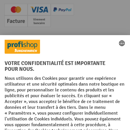
Creditcard (Master)
Creditcard (Visa)
PayPal
Facture
Paiement anticipé
Réseaux sociaux
Facebook
YouTube
LinkedIn
Instagram
Conditions générales
Mentions légales
Protection des Données
Politique de cookies
All prices excl. VAT plus
shipping costs
and possible delivery charges,
if not stated otherwise.
¹ La remise est valable jusqu'à épuisement des stocks. La remise ne
s'applique pas aux prix spéciaux. Il n'est pas possible de le combiner