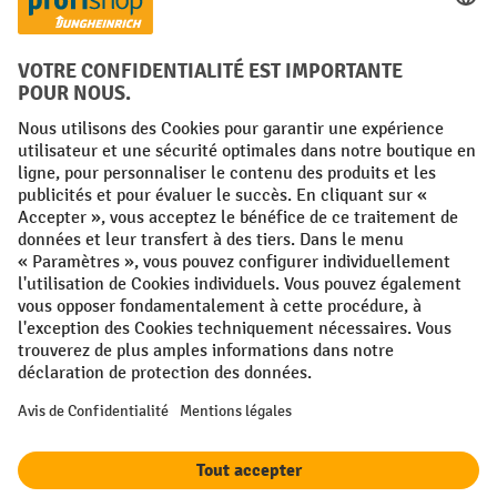
Facebook
YouTube
LinkedIn
Instagram
Conditions générales
Mentions légales
Protection des Données
Politique de cookies
All prices excl. VAT plus
shipping costs
and possible delivery charges,
if not stated otherwise.
¹ La remise est valable jusqu'à épuisement des stocks. La remise ne
s'applique pas aux prix spéciaux. Il n'est pas possible de le combiner
avec d'autres réductions en pourcentage ou bons de réduction. | ² Une
réduction unique est offerte lors de la première inscription à la
newsletter. Le bon, valable 10 jours, peut être utilisé en ligne pour
toute commande d'un montant net minimum de 250 €. Le pourcentage
de remise varie selon la catégorie de produits, pouvant atteindre
jusqu'à 10 %. Les transpalettes électriques, les gerbeurs électriques,
les chariots élévateurs électriques et l'outillage sont exclus de cette