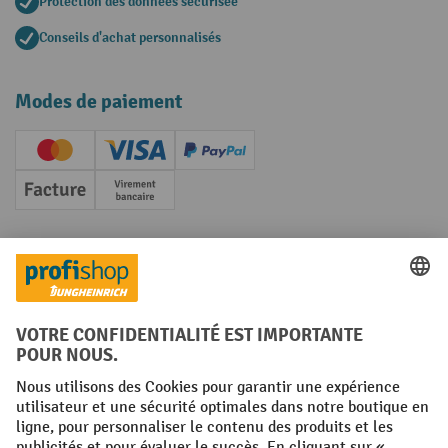
Protection des données sécurisée
Conseils d'achat personnalisés
Modes de paiement
Creditcard (Master)
Creditcard (Visa)
PayPal
Facture
Paiement anticipé
Réseaux sociaux
Facebook
YouTube
LinkedIn
Instagram
Conditions générales
Mentions légales
Protection des Données
Politique de cookies