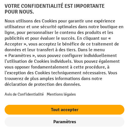
Conditions générales
Mentions légales
Protection des Données
Politique de cookies
All prices excl. VAT plus
shipping costs
and possible delivery charges,
if not stated otherwise.
¹ La remise est valable jusqu'à épuisement des stocks. La remise ne
s'applique pas aux prix spéciaux. Il n'est pas possible de le combiner
avec d'autres réductions en pourcentage ou bons de réduction. | ² Une
réduction unique est offerte lors de la première inscription à la
newsletter. Le bon, valable 10 jours, peut être utilisé en ligne pour
toute commande d'un montant net minimum de 250 €. Le pourcentage
de remise varie selon la catégorie de produits, pouvant atteindre
jusqu'à 10 %. Les transpalettes électriques, les gerbeurs électriques,
les chariots élévateurs électriques et l'outillage sont exclus de cette
offre. Cette réduction ne peut pas être cumulée avec d'autres remises
ou bons d'achat.