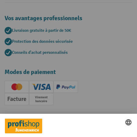
Vos avantages professionnels
Livraison gratuite à partir de 50€
Protection des données sécurisée
Conseils d'achat personnalisés
Modes de paiement
Creditcard (Master)
Creditcard (Visa)
PayPal
Facture
Paiement anticipé
Réseaux sociaux
Facebook
YouTube
LinkedIn
Instagram