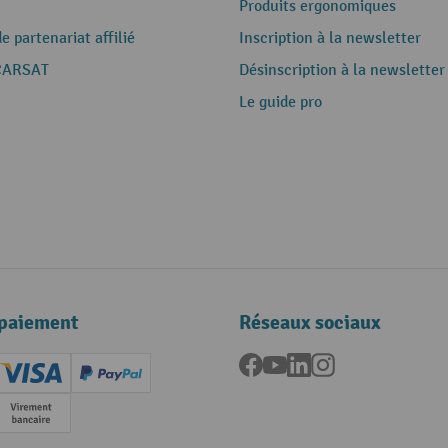
Produits ergonomiques
 partenariat affilié
Inscription à la newsletter
CARSAT
Désinscription à la newsletter
Le guide pro
paiement
Réseaux sociaux
Facebook
YouTube
LinkedIn
Instagram
ard (Master)
Creditcard (Visa)
PayPal
e
Paiement anticipé