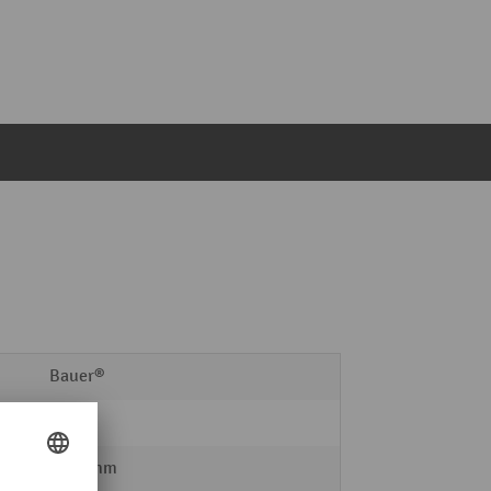
Bauer®
50 kg
1120 mm