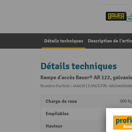
Détails techniques
Description de l'artic
Détails techniques
Rampe d'accès Bauer® AR 122, galvani
Numéro d'article : 446439 | EAN/GTIN: 40524620168
Charge de roue
500 k
Empilables
non
Hauteur
123 