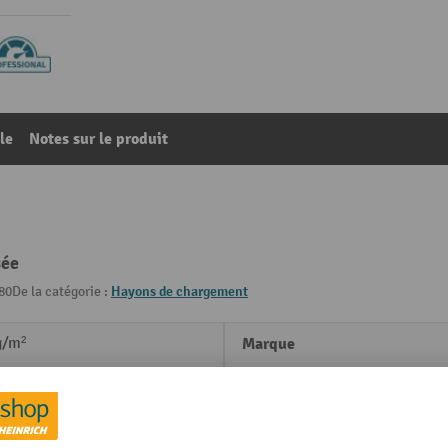
le
Notes sur le produit
sée
80
De la catégorie :
Hayons de chargement
g/m²
Marque
Poids propre
mm
Profondeur