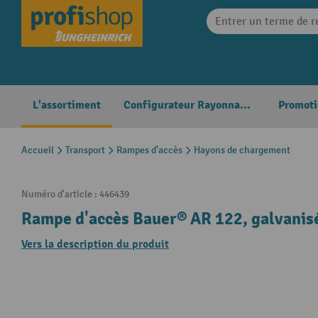
search
Skip to main navigation
L'assortiment
Configurateur Rayonnages
Promoti
Accueil
Transport
Rampes d'accès
Hayons de chargement
Numéro d'article :
446439
Rampe d'accès Bauer® AR 122, galvanis
Vers la description du produit