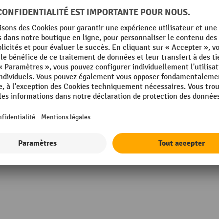
 mm
Rubrique
é
Surface