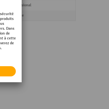
Professional
zinguée