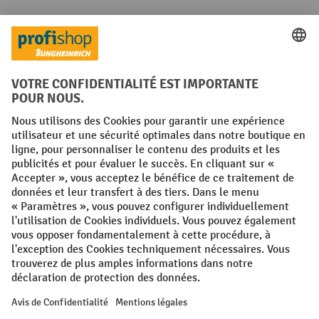
Réseaux sociaux
Facebook
YouTube
LinkedIn
Instagram
Conditions générales
Mentions légales
Protection des Données
Politique de cookies
All prices excl. VAT plus
shipping costs
and possible delivery charges,
if not stated otherwise.
¹ La remise est valable jusqu'à épuisement des stocks. La remise ne
s'applique pas aux prix spéciaux. Il n'est pas possible de le combiner
avec d'autres réductions en pourcentage ou bons de réduction. | ² Une
réduction unique est offerte lors de la première inscription à la
newsletter. Le bon, valable 10 jours, peut être utilisé en ligne pour
toute commande d'un montant net minimum de 250 €. Le pourcentage
de remise varie selon la catégorie de produits, pouvant atteindre