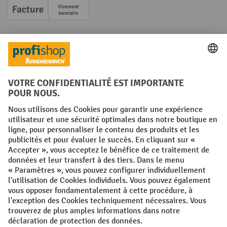
Facture
Paiement anticipé
Réseaux sociaux
Facebook
YouTube
LinkedIn
Instagram
Conditions générales
Mentions légales
Protection des Données
Politique de cookies
All prices excl. VAT plus
shipping costs
and possible delivery charges,
if not stated otherwise.
¹ La remise est valable jusqu'à épuisement des stocks. La remise ne
s'applique pas aux prix spéciaux. Il n'est pas possible de le combiner
avec d'autres réductions en pourcentage ou bons de réduction. | ² Une
réduction unique est offerte lors de la première inscription à la