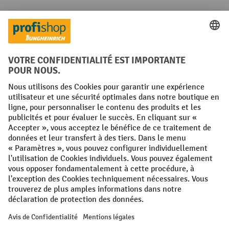
Réseaux sociaux
Facebook
YouTube
LinkedIn
Instagram
Conditions générales
Mentions légales
Protection des Données
Politique de cookies
All prices excl. VAT plus
shipping costs
and possible delivery charges,
if not stated otherwise.
¹ La remise est valable jusqu'à épuisement des stocks. La remise ne
s'applique pas aux prix spéciaux. Il n'est pas possible de le combiner
avec d'autres réductions en pourcentage ou bons de réduction. | ² Une
réduction unique est offerte lors de la première inscription à la
newsletter. Le bon, valable 10 jours, peut être utilisé en ligne pour
toute commande d'un montant net minimum de 250 €. Le pourcentage
de remise varie selon la catégorie de produits, pouvant atteindre