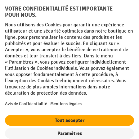
Conditions générales
Mentions légales
Protection des Données
Politique de cookies
All prices excl. VAT plus
shipping costs
and possible delivery charges,
if not stated otherwise.
¹ La remise est valable jusqu'à épuisement des stocks. La remise ne
s'applique pas aux prix spéciaux. Il n'est pas possible de le combiner
avec d'autres réductions en pourcentage ou bons de réduction. | ² Une
réduction unique est offerte lors de la première inscription à la
newsletter. Le bon, valable 10 jours, peut être utilisé en ligne pour
toute commande d'un montant net minimum de 250 €. Le pourcentage
de remise varie selon la catégorie de produits, pouvant atteindre
jusqu'à 10 %. Les transpalettes électriques, les gerbeurs électriques,
les chariots élévateurs électriques et l'outillage sont exclus de cette
offre. Cette réduction ne peut pas être cumulée avec d'autres remises
ou bons d'achat.