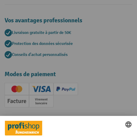
Vos avantages professionnels
Livraison gratuite à partir de 50€
Protection des données sécurisée
Conseils d'achat personnalisés
Modes de paiement
Creditcard (Master)
Creditcard (Visa)
PayPal
Facture
Paiement anticipé
Réseaux sociaux
Facebook
YouTube
LinkedIn
Instagram