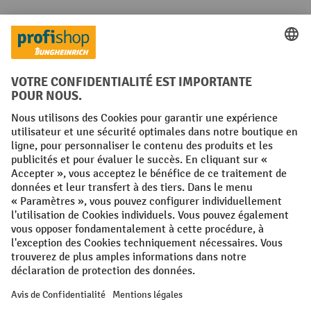
Réseaux sociaux
Facebook
YouTube
LinkedIn
Instagram
Conditions générales
Mentions légales
Protection des Données
Politique de cookies
All prices excl. VAT plus
shipping costs
and possible delivery charges,
if not stated otherwise.
¹ La remise est valable jusqu'à épuisement des stocks. La remise ne
s'applique pas aux prix spéciaux. Il n'est pas possible de le combiner
avec d'autres réductions en pourcentage ou bons de réduction. | ² Une
réduction unique est offerte lors de la première inscription à la
newsletter. Le bon, valable 10 jours, peut être utilisé en ligne pour
toute commande d'un montant net minimum de 250 €. Le pourcentage
de remise varie selon la catégorie de produits, pouvant atteindre