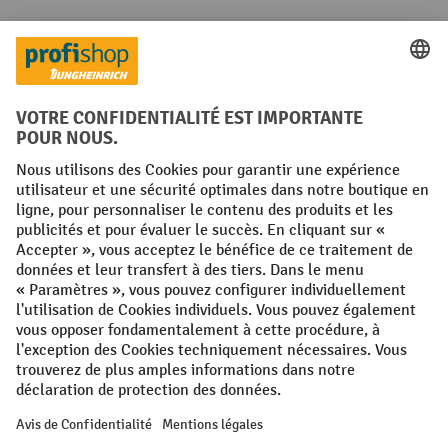
Réseaux sociaux
Facebook
YouTube
LinkedIn
Instagram
Conditions générales
Mentions légales
Protection des Données
Politique de cookies
All prices excl. VAT plus
shipping costs
and possible delivery charges,
if not stated otherwise.
¹ La remise est valable jusqu'à épuisement des stocks. La remise ne
s'applique pas aux prix spéciaux. Il n'est pas possible de le combiner
avec d'autres réductions en pourcentage ou bons de réduction. | ² Une
réduction unique est offerte lors de la première inscription à la
newsletter. Le bon, valable 10 jours, peut être utilisé en ligne pour
toute commande d'un montant net minimum de 250 €. Le pourcentage
de remise varie selon la catégorie de produits, pouvant atteindre