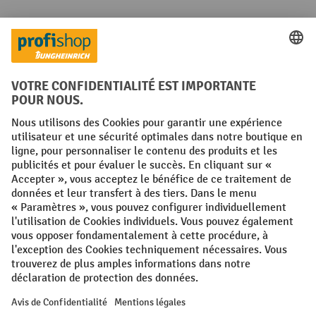
Réseaux sociaux
Facebook
YouTube
LinkedIn
Instagram
Conditions générales
Mentions légales
Protection des Données
Politique de cookies
All prices excl. VAT plus
shipping costs
and possible delivery charges,
if not stated otherwise.
¹ La remise est valable jusqu'à épuisement des stocks. La remise ne
s'applique pas aux prix spéciaux. Il n'est pas possible de le combiner
avec d'autres réductions en pourcentage ou bons de réduction. | ² Une
réduction unique est offerte lors de la première inscription à la
newsletter. Le bon, valable 10 jours, peut être utilisé en ligne pour
toute commande d'un montant net minimum de 250 €. Le pourcentage