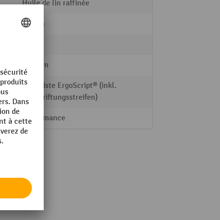
Huile de lin raffinée
40 mm
159 kg
700 mm
Griffleiste ErgoScript® (inkl.
Beschriftungsstreifen)
Performance