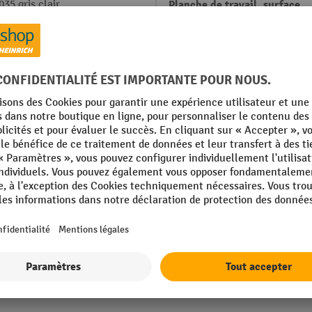
35 gris clair
Planche de travail, surface
profilé
Planche de travail, épaisseur
Poids propre
010 bleu gentiane
Profondeur
kg
Propriétés techniques
Rubrique
Afficher tous les détails techniques