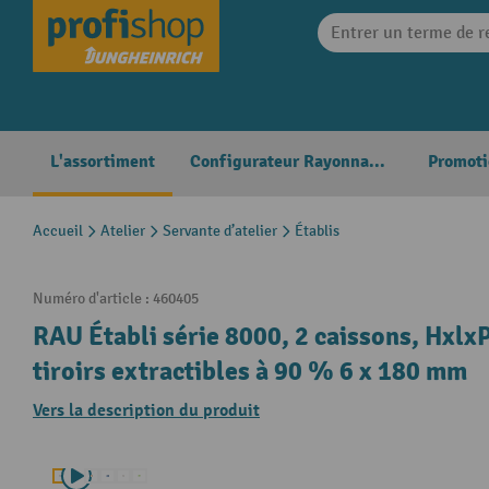
search
Skip to main navigation
L'assortiment
Configurateur Rayonnages
Promoti
Accueil
Atelier
Servante d’atelier
Établis
Numéro d'article :
460405
RAU Établi série 8000, 2 caissons, Hxlx
tiroirs extractibles à 90 % 6 x 180 mm
Vers la description du produit