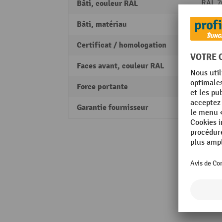
Bâti, couleur RAL
RAL 70
Bâti, matériau
Acier 
Certificat / homologation
PEFC
Faces avant, couleur RAL
RAL 5
Force portante
1250 
Garantie fournisseur
5