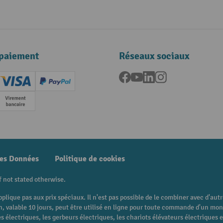
paiement
Réseaux sociaux
Facebook
YouTube
LinkedIn
Instagram
ard (Master)
Creditcard (Visa)
PayPal
e
Paiement anticipé
des Données
Politique de cookies
f not stated otherwise.
pplique pas aux prix spéciaux. Il n'est pas possible de le combiner avec d'au
 bon, valable 10 jours, peut être utilisé en ligne pour toute commande d'un m
 électriques, les gerbeurs électriques, les chariots élévateurs électriques et