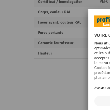
Certificat / homologation
PEFC
Corps, couleur RAL
RAL 70
Faces avant, couleur RAL
RAL 5
Force portante
450 - 
Garantie fournisseur
5
Hauteur
880 