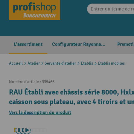
search
Skip to main navigation
L'assortiment
Configurateur Rayonnages
Promoti
Accueil
Atelier
Servante d’atelier
Établis
Établis mobiles
Numéro d'article :
335466
RAU Établi avec châssis série 8000, Hxl
caisson sous plateau, avec 4 tiroirs et 
Vers la description du produit