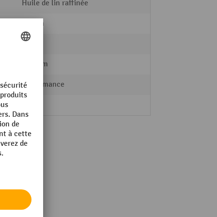
Huile de lin raffinée
40 mm
151 kg
700 mm
Performance
oui