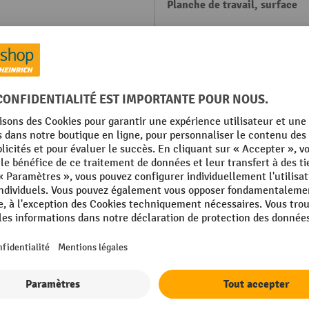
Planche de travail, surface
35 gris clair
Planche de travail, épaisseur
010 bleu gentiane
Poids propre
1250 kg
Profondeur
Rubrique
mm
Schraubstock integriert
Afficher tous les détails techniques