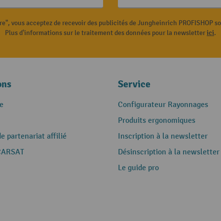
ire", vous acceptez de recevoir des publicités de Jungheinrich PROFISHOP s
Plus d'informations sur le traitement des données pour la newsletter
ici
.
ons
Service
e
Configurateur Rayonnages
Produits ergonomiques
 partenariat affilié
Inscription à la newsletter
CARSAT
Désinscription à la newsletter
Le guide pro