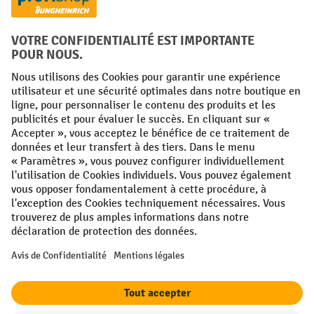
Facebook
YouTube
LinkedIn
Instagram
Conditions générales
Mentions légales
Protection des Données
Politique de cookies
All prices excl. VAT plus
shipping costs
and possible delivery charges,
if not stated otherwise.
¹ La remise est valable jusqu'à épuisement des stocks. La remise ne
s'applique pas aux prix spéciaux. Il n'est pas possible de le combiner
avec d'autres réductions en pourcentage ou bons de réduction. | ² Une
réduction unique est offerte lors de la première inscription à la
newsletter. Le bon, valable 10 jours, peut être utilisé en ligne pour
toute commande d'un montant net minimum de 250 €. Le pourcentage
de remise varie selon la catégorie de produits, pouvant atteindre
jusqu'à 10 %. Les transpalettes électriques, les gerbeurs électriques,
les chariots élévateurs électriques et l'outillage sont exclus de cette
offre. Cette réduction ne peut pas être cumulée avec d'autres remises