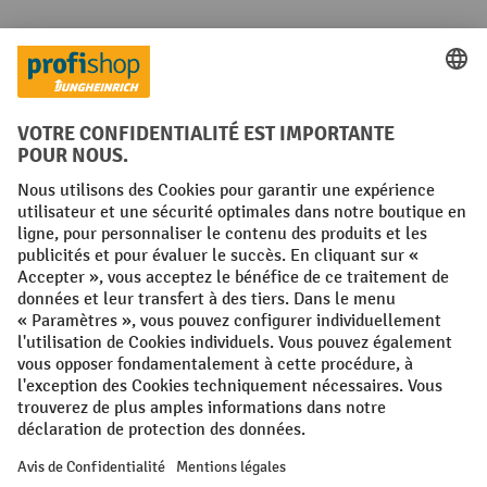
Réseaux sociaux
Facebook
YouTube
LinkedIn
Instagram
Conditions générales
Mentions légales
Protection des Données
Politique de cookies
All prices excl. VAT plus
shipping costs
and possible delivery charges,
if not stated otherwise.
¹ La remise est valable jusqu'à épuisement des stocks. La remise ne
s'applique pas aux prix spéciaux. Il n'est pas possible de le combiner
avec d'autres réductions en pourcentage ou bons de réduction. | ² Une
réduction unique est offerte lors de la première inscription à la
newsletter. Le bon, valable 10 jours, peut être utilisé en ligne pour
toute commande d'un montant net minimum de 250 €. Le pourcentage