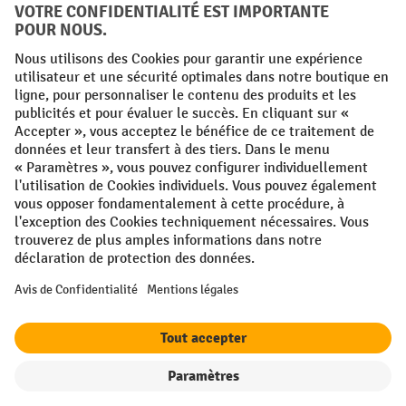
Conditions générales
Mentions légales
Protection des Données
Politique de cookies
All prices excl. VAT plus
shipping costs
and possible delivery charges,
if not stated otherwise.
¹ La remise est valable jusqu'à épuisement des stocks. La remise ne
s'applique pas aux prix spéciaux. Il n'est pas possible de le combiner
avec d'autres réductions en pourcentage ou bons de réduction. | ² Une
réduction unique est offerte lors de la première inscription à la
newsletter. Le bon, valable 10 jours, peut être utilisé en ligne pour
toute commande d'un montant net minimum de 250 €. Le pourcentage
de remise varie selon la catégorie de produits, pouvant atteindre
jusqu'à 10 %. Les transpalettes électriques, les gerbeurs électriques,
les chariots élévateurs électriques et l'outillage sont exclus de cette
offre. Cette réduction ne peut pas être cumulée avec d'autres remises
ou bons d'achat.