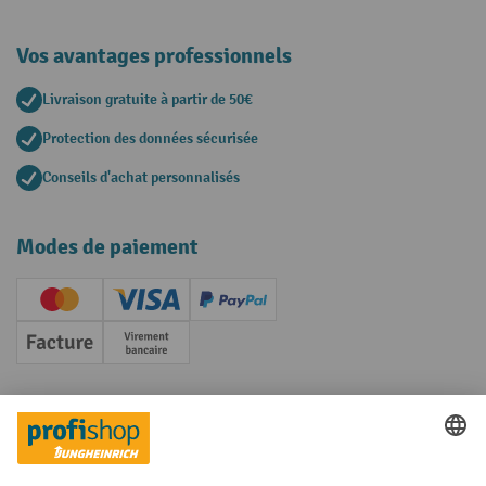
Vos avantages professionnels
Livraison gratuite à partir de 50€
Protection des données sécurisée
Conseils d'achat personnalisés
Modes de paiement
Creditcard (Master)
Creditcard (Visa)
PayPal
Facture
Paiement anticipé
Réseaux sociaux
Facebook
YouTube
LinkedIn
Instagram