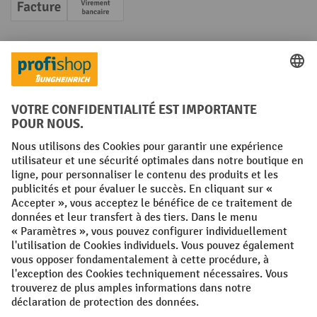
Facture
Paiement anticipé
Réseaux sociaux
Facebook
YouTube
LinkedIn
Instagram
Conditions générales
Mentions légales
Protection des Données
Politique de cookies
All prices excl. VAT plus
shipping costs
and possible delivery charges,
if not stated otherwise.
¹ La remise est valable jusqu'à épuisement des stocks. La remise ne
s'applique pas aux prix spéciaux. Il n'est pas possible de le combiner
avec d'autres réductions en pourcentage ou bons de réduction. | ² Une
réduction unique est offerte lors de la première inscription à la
newsletter. Le bon, valable 10 jours, peut être utilisé en ligne pour