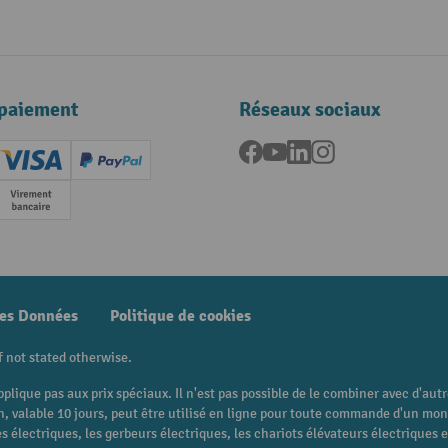
paiement
Réseaux sociaux
Facebook
YouTube
LinkedIn
Instagram
ard (Master)
Creditcard (Visa)
PayPal
e
Paiement anticipé
des Données
Politique de cookies
f not stated otherwise.
pplique pas aux prix spéciaux. Il n'est pas possible de le combiner avec d'au
 bon, valable 10 jours, peut être utilisé en ligne pour toute commande d'un m
 électriques, les gerbeurs électriques, les chariots élévateurs électriques et