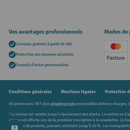
Vos avantages professionnels
Modes de 
Livraison gratuite à partir de 50€
Creditc
Protection des données sécurisée
Factur
Conseils d'achat personnalisés
Conditions générales
Mentions légales
Protection 
All prices excl. VAT plus
shipping costs
and possible delivery charges, i
¹ La remise est valable jusqu'à épuisement des stocks. La remise ne s'a
unique est offerte lors de la première inscription à la newsletter. Le
catégorie de produits, pouvant atteindre jusqu'à 10 %. Les transpalettes