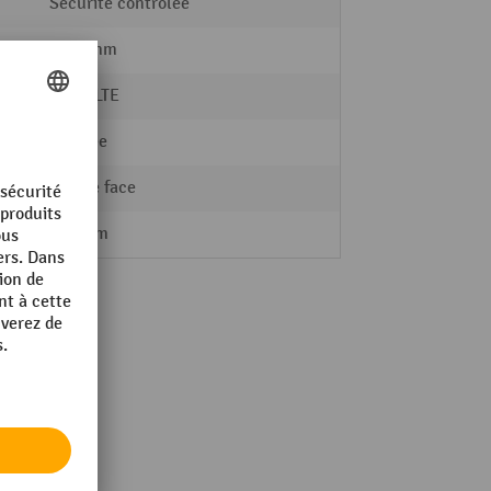
Sécurité contrôlée
1000 mm
SCHULTE
zinguée
double face
600 mm