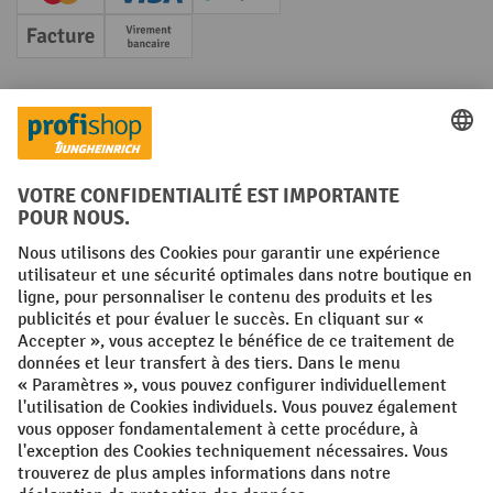
Creditcard (Master)
Creditcard (Visa)
PayPal
Facture
Paiement anticipé
Réseaux sociaux
Facebook
YouTube
LinkedIn
Instagram
Conditions générales
Mentions légales
Protection des Données
Politique de cookies
All prices excl. VAT plus
shipping costs
and possible delivery charges,
if not stated otherwise.
¹ La remise est valable jusqu'à épuisement des stocks. La remise ne
s'applique pas aux prix spéciaux. Il n'est pas possible de le combiner
avec d'autres réductions en pourcentage ou bons de réduction. | ² Une
réduction unique est offerte lors de la première inscription à la