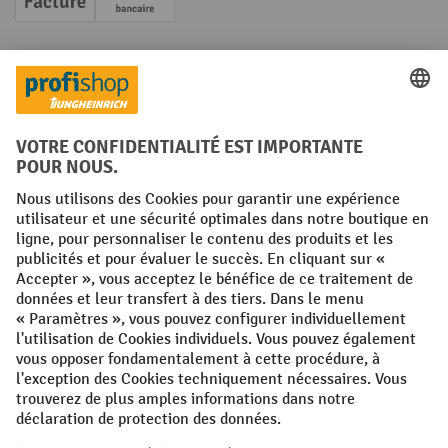
Facture
Paiement anticipé
Réseaux sociaux
Facebook
YouTube
LinkedIn
Instagram
Conditions générales
Mentions légales
Protection des Données
Politique de cookies
All prices excl. VAT plus
shipping costs
and possible delivery charges,
if not stated otherwise.
¹ La remise est valable jusqu'à épuisement des stocks. La remise ne
s'applique pas aux prix spéciaux. Il n'est pas possible de le combiner
avec d'autres réductions en pourcentage ou bons de réduction. | ² Une
réduction unique est offerte lors de la première inscription à la
newsletter. Le bon, valable 10 jours, peut être utilisé en ligne pour