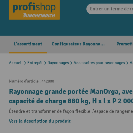
search
Skip to main navigation
L'assortiment
Configurateur Rayonnages
Promoti
Accueil
Entrepôt
Rayonnages
Accessoires pour rayonnages
A
Numéro d'article :
442800
Rayonnage grande portée ManOrga, ave
capacité de charge 880 kg, H x l x P 2 0
Étendre et transformer de façon flexible l’espace de rangeme
Vers la description du produit