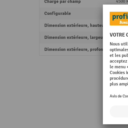
Charge par champ
4500 
Configurable
oui
Dimension extérieure, hauteur
2000
Dimension extérieure, largeur
1850
Dimension extérieure, profondeur
610 