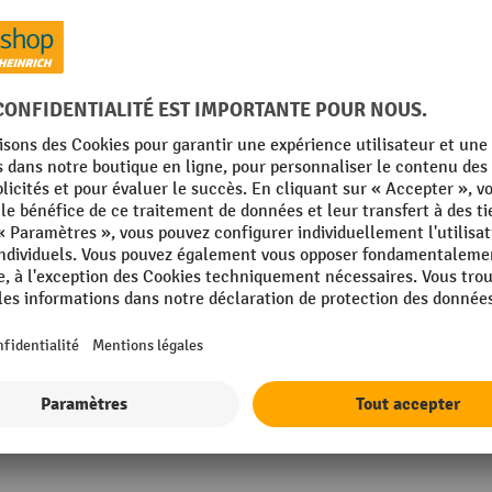
 2 tablettes
Profondeur
Rubrique
ix 70%, SCS-COC-004089
Tablettes, type
 mm
Afficher tous les détails techniques