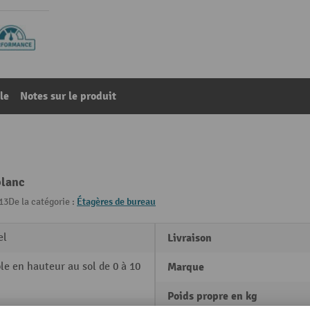
le
Notes sur le produit
blanc
13
De la catégorie :
Étagères de bureau
el
Livraison
le en hauteur au sol de 0 à 10
Marque
Poids propre en kg