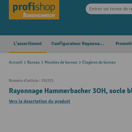
search
Skip to main navigation
L'assortiment
Configurateur Rayonnages
Promoti
Accueil
Bureau
Meubles de bureau
Étagères de bureau
Numéro d'article :
332371
Rayonnage Hammerbacher 3OH, socle b
Vers la description du produit