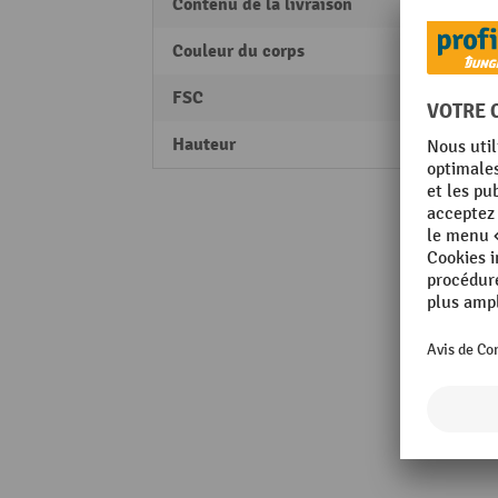
Contenu de la livraison
inclut
Couleur du corps
Blanc
FSC
FSC M
Hauteur
1270