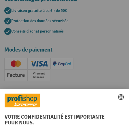
Livraison gratuite à partir de 50€
Protection des données sécurisée
Conseils d'achat personnalisés
Modes de paiement
Creditcard (Master)
Creditcard (Visa)
PayPal
Facture
Paiement anticipé
Réseaux sociaux
Facebook
YouTube
LinkedIn
Instagram