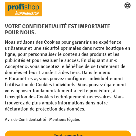
Réseaux sociaux
Facebook
YouTube
LinkedIn
Instagram
Conditions générales
Mentions légales
Protection des Données
Politique de cookies
All prices excl. VAT plus
shipping costs
and possible delivery charges,
if not stated otherwise.
¹ La remise est valable jusqu'à épuisement des stocks. La remise ne
s'applique pas aux prix spéciaux. Il n'est pas possible de le combiner
avec d'autres réductions en pourcentage ou bons de réduction. | ² Une
réduction unique est offerte lors de la première inscription à la
newsletter. Le bon, valable 10 jours, peut être utilisé en ligne pour
toute commande d'un montant net minimum de 250 €. Le pourcentage
de remise varie selon la catégorie de produits, pouvant atteindre
jusqu'à 10 %. Les transpalettes électriques, les gerbeurs électriques,