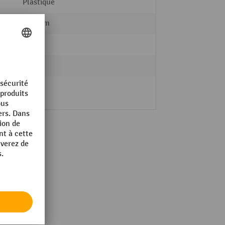
Plastique
610 mm
4 kg
ouvert
oui