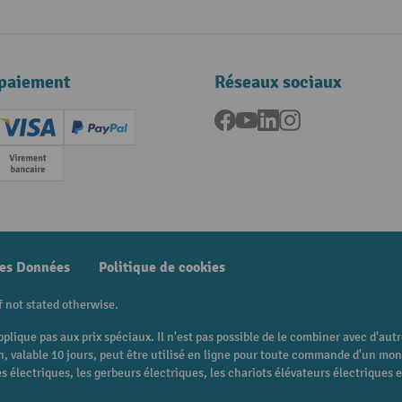
paiement
Réseaux sociaux
Facebook
YouTube
LinkedIn
Instagram
ard (Master)
Creditcard (Visa)
PayPal
e
Paiement anticipé
des Données
Politique de cookies
f not stated otherwise.
pplique pas aux prix spéciaux. Il n'est pas possible de le combiner avec d'au
 bon, valable 10 jours, peut être utilisé en ligne pour toute commande d'un m
 électriques, les gerbeurs électriques, les chariots élévateurs électriques et