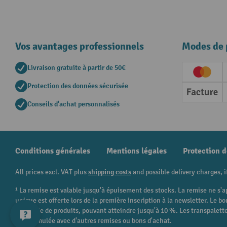
Vos avantages professionnels
Modes de 
Livraison gratuite à partir de 50€
Creditc
Protection des données sécurisée
Factur
Conseils d'achat personnalisés
Conditions générales
Mentions légales
Protection 
All prices excl. VAT plus
shipping costs
and possible delivery charges, i
¹ La remise est valable jusqu'à épuisement des stocks. La remise ne s'a
unique est offerte lors de la première inscription à la newsletter. Le
catégorie de produits, pouvant atteindre jusqu'à 10 %. Les transpalettes
être cumulée avec d'autres remises ou bons d'achat.