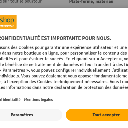
 sur tout le pourtour
Plate-forme, matériau
ique
Plate-forme, profondeur
Poids propre
Propriétés
mm
Renfoncements d'empilage
intérieurs
Afficher tous les détails techniques