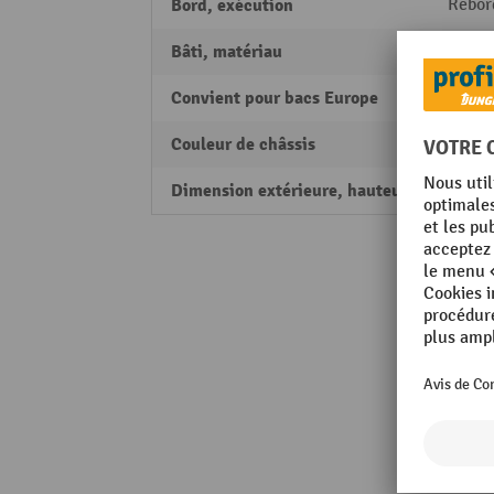
Bord, exécution
Rebord
Bâti, matériau
Plast
Convient pour bacs Europe
oui
Couleur de châssis
bleu
Dimension extérieure, hauteur
145 