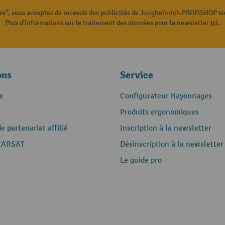
ire", vous acceptez de recevoir des publicités de Jungheinrich PROFISHOP s
Plus d'informations sur le traitement des données pour la newsletter
ici
.
ons
Service
e
Configurateur Rayonnages
Produits ergonomiques
 partenariat affilié
Inscription à la newsletter
CARSAT
Désinscription à la newsletter
Le guide pro