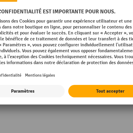
mm
Rubrique
e
Surface
UE