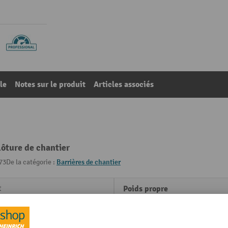
le
Notes sur le produit
Articles associés
lôture de chantier
73
De la catégorie :
Barrières de chantier
t
Poids propre
m
Profondeur