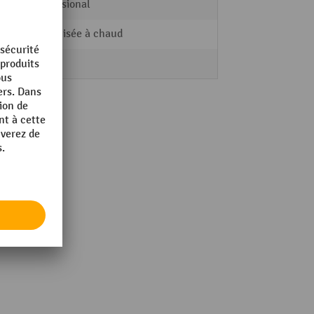
Professional
galvanisée à chaud
1 Stk