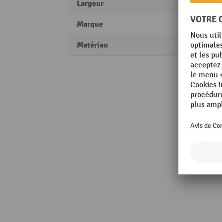
Largeur
468 
Marque
Schak
Matériau
Acier