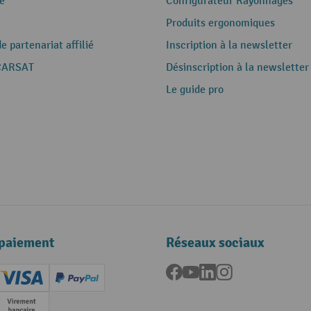
e
Configurateur Rayonnages
Produits ergonomiques
 partenariat affilié
Inscription à la newsletter
CARSAT
Désinscription à la newsletter
Le guide pro
paiement
Réseaux sociaux
Facebook
YouTube
LinkedIn
Instagram
ard (Master)
Creditcard (Visa)
PayPal