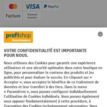
Creditcard (Master)
Creditcard (Visa)
PayPal
Facture
Paiement anticipé
Réseaux sociaux
Facebook
YouTube
LinkedIn
Instagram
Conditions générales
Mentions légales
Protection des Données
Politique de cookies
All prices excl. VAT plus
shipping costs
and possible delivery charges,
if not stated otherwise.
¹ La remise est valable jusqu'à épuisement des stocks. La remise ne
s'applique pas aux prix spéciaux. Il n'est pas possible de le combiner