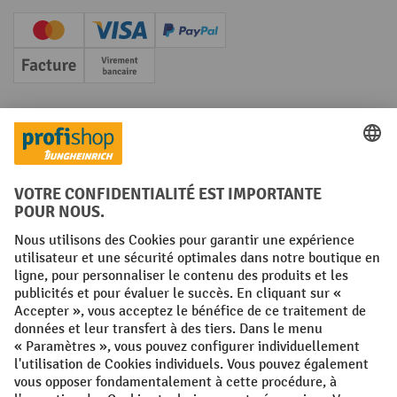
Creditcard (Master)
Creditcard (Visa)
PayPal
Facture
Paiement anticipé
Réseaux sociaux
Facebook
YouTube
LinkedIn
Instagram
Conditions générales
Mentions légales
Protection des Données
Politique de cookies
All prices excl. VAT plus
shipping costs
and possible delivery charges,
if not stated otherwise.
¹ La remise est valable jusqu'à épuisement des stocks. La remise ne
s'applique pas aux prix spéciaux. Il n'est pas possible de le combiner