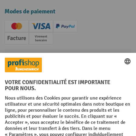
Modes de paiement
Creditcard (Master)
Creditcard (Visa)
PayPal
Facture
Paiement anticipé
Réseaux sociaux
Facebook
YouTube
LinkedIn
Instagram
Conditions générales
Mentions légales
Protection des Données
Politique de cookies
All prices excl. VAT plus
shipping costs
and possible delivery charges,
if not stated otherwise.