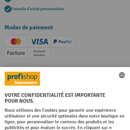
Conseils d'achat personnalisés
Modes de paiement
Creditcard (Master)
Creditcard (Visa)
PayPal
Facture
Paiement anticipé
Réseaux sociaux
Facebook
YouTube
LinkedIn
Instagram
Conditions générales
Mentions légales
Protection des Données
Politique de cookies