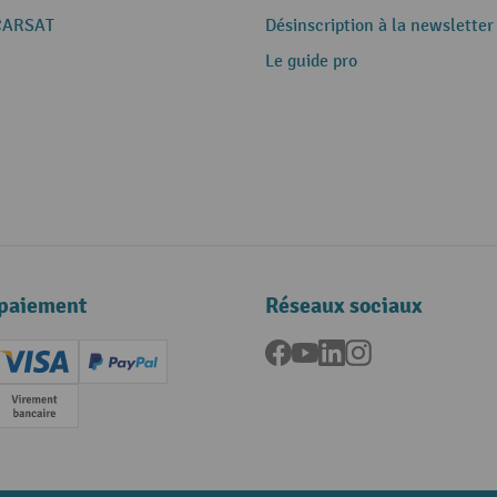
CARSAT
Désinscription à la newsletter
Le guide pro
paiement
Réseaux sociaux
Facebook
YouTube
LinkedIn
Instagram
ard (Master)
Creditcard (Visa)
PayPal
e
Paiement anticipé