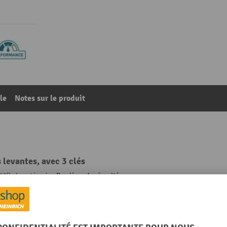
le
Notes sur le produit
s levantes, avec 3 clés
93
De la catégorie :
Barrières de sécurité
us
Poids propre
inox
Rubrique