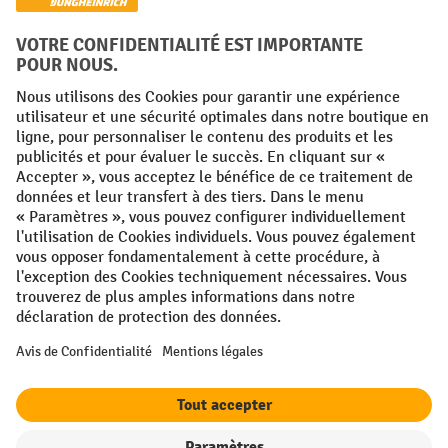
Facebook
YouTube
LinkedIn
Instagram
Conditions générales
Mentions légales
Protection des Données
Politique de cookies
All prices excl. VAT plus
shipping costs
and possible delivery charges,
if not stated otherwise.
¹ La remise est valable jusqu'à épuisement des stocks. La remise ne
s'applique pas aux prix spéciaux. Il n'est pas possible de le combiner
avec d'autres réductions en pourcentage ou bons de réduction. | ² Une
réduction unique est offerte lors de la première inscription à la
newsletter. Le bon, valable 10 jours, peut être utilisé en ligne pour
toute commande d'un montant net minimum de 250 €. Le pourcentage
de remise varie selon la catégorie de produits, pouvant atteindre
jusqu'à 10 %. Les transpalettes électriques, les gerbeurs électriques,
les chariots élévateurs électriques et l'outillage sont exclus de cette
offre. Cette réduction ne peut pas être cumulée avec d'autres remises