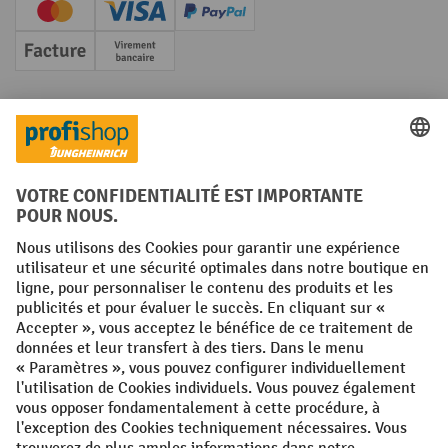
Creditcard (Master)
Creditcard (Visa)
PayPal
Facture
Paiement anticipé
Réseaux sociaux
Facebook
YouTube
LinkedIn
Instagram
Conditions générales
Mentions légales
Protection des Données
Politique de cookies
All prices excl. VAT plus
shipping costs
and possible delivery charges,
if not stated otherwise.
¹ La remise est valable jusqu'à épuisement des stocks. La remise ne
s'applique pas aux prix spéciaux. Il n'est pas possible de le combiner
avec d'autres réductions en pourcentage ou bons de réduction. | ² Une