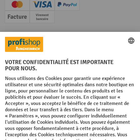
Creditcard (Master)
Creditcard (Visa)
PayPal
Facture
Paiement anticipé
Réseaux sociaux
Facebook
YouTube
LinkedIn
Instagram
Conditions générales
Mentions légales
Protection des Données
Politique de cookies
All prices excl. VAT plus
shipping costs
and possible delivery charges,
if not stated otherwise.
¹ La remise est valable jusqu'à épuisement des stocks. La remise ne
s'applique pas aux prix spéciaux. Il n'est pas possible de le combiner
avec d'autres réductions en pourcentage ou bons de réduction. | ² Une