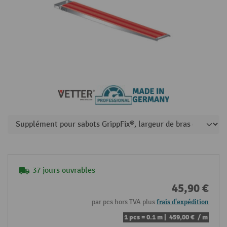
37 jours ouvrables
45,90 €
par pcs hors TVA plus
frais d'expédition
1 pcs = 0.1 m |
459,00 €
/ m