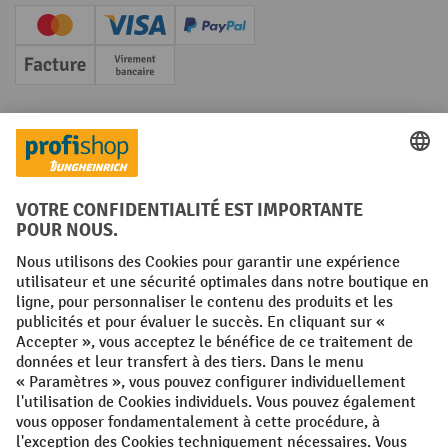
Creditcard (Master)
Creditcard (Visa)
PayPal
Facture
Paiement anticipé
Réseaux sociaux
Facebook
YouTube
LinkedIn
Instagram
Conditions générales
Mentions légales
Protection des Données
Politique de cookies
All prices excl. VAT plus
shipping costs
and possible delivery charges,
if not stated otherwise.
¹ La remise est valable jusqu'à épuisement des stocks. La remise ne
s'applique pas aux prix spéciaux. Il n'est pas possible de le combiner