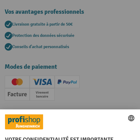
Vos avantages professionnels
Livraison gratuite à partir de 50€
Protection des données sécurisée
Conseils d'achat personnalisés
Modes de paiement
Creditcard (Master)
Creditcard (Visa)
PayPal
Facture
Paiement anticipé
Réseaux sociaux
Facebook
YouTube
LinkedIn
Instagram