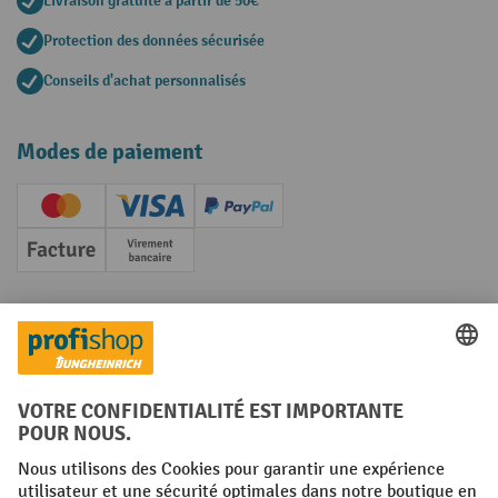
Livraison gratuite à partir de 50€
Protection des données sécurisée
Conseils d'achat personnalisés
Modes de paiement
Creditcard (Master)
Creditcard (Visa)
PayPal
Facture
Paiement anticipé
Réseaux sociaux
Facebook
YouTube
LinkedIn
Instagram
Conditions générales
Mentions légales