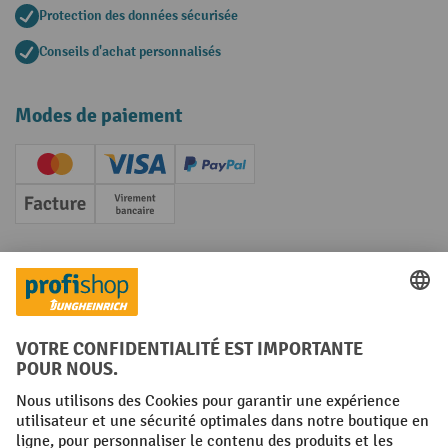
Protection des données sécurisée
Conseils d'achat personnalisés
Modes de paiement
Creditcard (Master)
Creditcard (Visa)
PayPal
Facture
Paiement anticipé
Réseaux sociaux
Facebook
YouTube
LinkedIn
Instagram
Conditions générales
Mentions légales