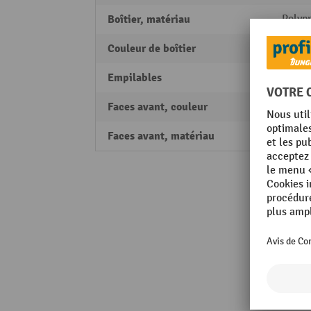
Boîtier, matériau
Polyp
Couleur de boîtier
anthr
Empilables
oui
Faces avant, couleur
trans
Faces avant, matériau
polyst