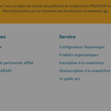
ire", vous acceptez de recevoir des publicités de Jungheinrich PROFISHOP s
Plus d'informations sur le traitement des données pour la newsletter
ici
.
ons
Service
e
Configurateur Rayonnages
Produits ergonomiques
 partenariat affilié
Inscription à la newsletter
CARSAT
Désinscription à la newsletter
Le guide pro