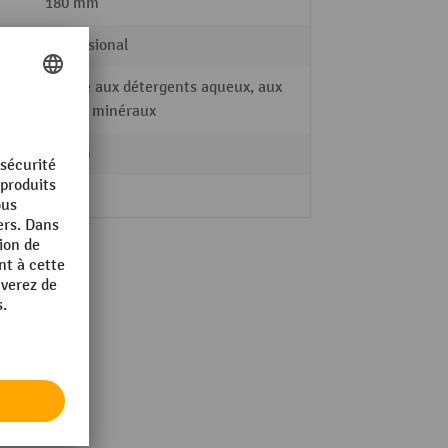
180 mm
Professional
résiste aux détergents aqueux, aux
acides minéraux
92 mm
12