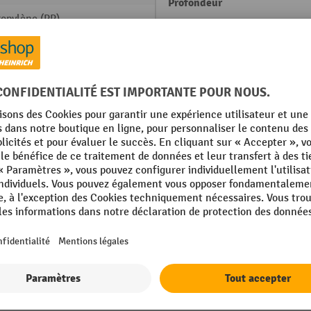
Profondeur
ropylène (PP)
Rubrique
acite
Résistance
lucide
Tiroirs, largeur
yrène (PS)
Tiroirs, nombre
Afficher tous les détails techniques