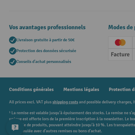
Vos avantages professionnels
Modes de 
Livraison gratuite à partir de 50€
Creditc
Protection des données sécurisée
Factur
Conseils d'achat personnalisés
Conditions générales
Mentions légales
Protection 
All prices excl. VAT plus
shipping costs
and possible delivery charges, i
¹ La remise est valable jusqu'à épuisement des stocks. La remise ne s'a
unique est offerte lors de la première inscription à la newsletter. Le
catégorie de produits, pouvant atteindre jusqu'à 10 %. Les transpalettes
être cumulée avec d'autres remises ou bons d'achat.