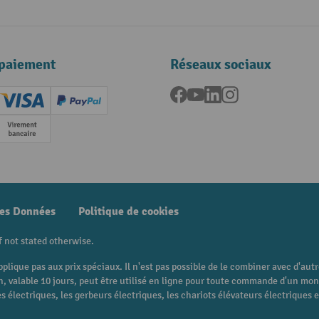
paiement
Réseaux sociaux
Facebook
YouTube
LinkedIn
Instagram
ard (Master)
Creditcard (Visa)
PayPal
e
Paiement anticipé
des Données
Politique de cookies
f not stated otherwise.
pplique pas aux prix spéciaux. Il n'est pas possible de le combiner avec d'au
 bon, valable 10 jours, peut être utilisé en ligne pour toute commande d'un m
 électriques, les gerbeurs électriques, les chariots élévateurs électriques et