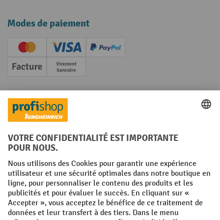
Modes de paiement
Creditcard (Master)
Creditcard (Visa)
PayPal
Facture
Paiement anticipé
Réseaux sociaux
Facebook
YouTube
LinkedIn
Instagram
Conditions générales
Mentions légales
Protection des Données
Politique de cookies
All prices excl. VAT plus
shipping costs
and possible delivery charges,