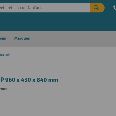
ons
Marques
ots table
xP 960 x 430 x 840 mm
gement