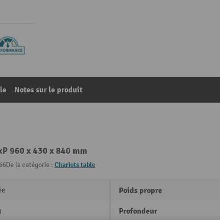
le
Notes sur le produit
lxP 960 x 430 x 840 mm
66
De la catégorie :
Chariots table
ée
Poids propre
g
Profondeur