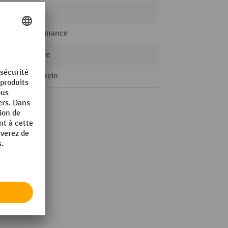
4 Stk.
Performance
zinguée
Sans frein