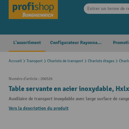
search
Skip to main navigation
L'assortiment
Configurateur Rayonnages
Promoti
Accueil
Transport
Chariots de transport
Chariots étages
Chari
Numéro d'article :
206526
Table servante en acier inoxydable, Hxl
Auxiliaire de transport inoxydable avec large surface de ran
Vers la description du produit