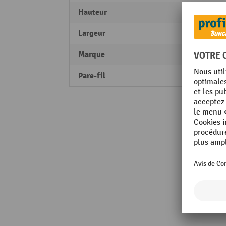
Hauteur
960 
Largeur
430 
Marque
Kong
Pare-fil
oui