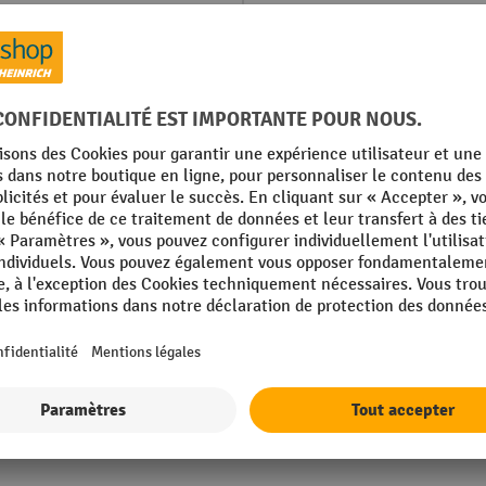
mm
Roues directrices, nombre
mm
Rubrique
amek
Surface de charge, couleur
Version
Afficher tous les détails techniques