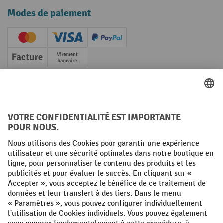
Modes de paiement
Creditcard (Master)
Creditcard (Visa)
PayPal
Facture
Paiement anticipé
Réseaux sociaux
Facebook
YouTube
LinkedIn
Instagram
Conditions générales
Mentions légales
Protection des Données
Politique de cookies
All prices excl. VAT plus
shipping costs
and possible delivery charges,
if not stated otherwise.