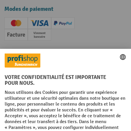
Modes de paiement
Creditcard (Master)
Creditcard (Visa)
PayPal
Facture
Paiement anticipé
Réseaux sociaux
Facebook
YouTube
LinkedIn
Instagram
Conditions générales
Mentions légales
Protection des Données
Politique de cookies
All prices excl. VAT plus
shipping costs
and possible delivery charges,
if not stated otherwise.