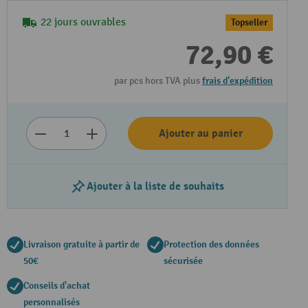
22 jours ouvrables
Topseller
72,90 €
par pcs hors TVA plus
frais d'expédition
Ajouter au panier
Ajouter à la liste de souhaits
Livraison gratuite à partir de
Protection des données
50€
sécurisée
Conseils d'achat
personnalisés