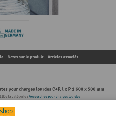
le
Notes sur le produit
Articles associés
ntes pour charges lourdes C+P, l x P 1 600 x 500 mm
21
De la catégorie :
Accessoires pour charges lourdes
g
Matériau