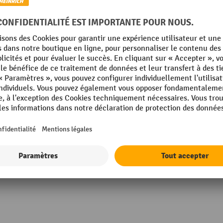
mm
Poids propre
in Germany
Profondeur
Rubrique