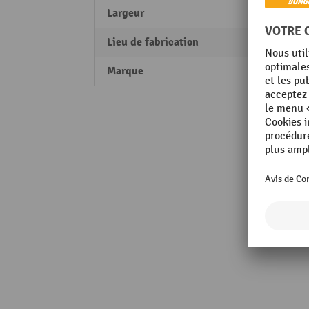
Largeur
796 
Lieu de fabrication
Made 
Marque
C+P