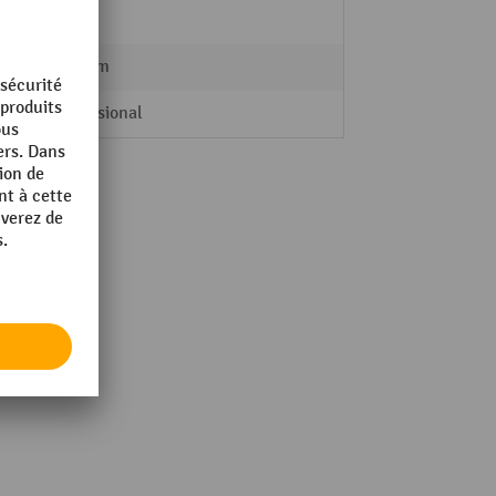
4,6 kg
427 mm
Professional