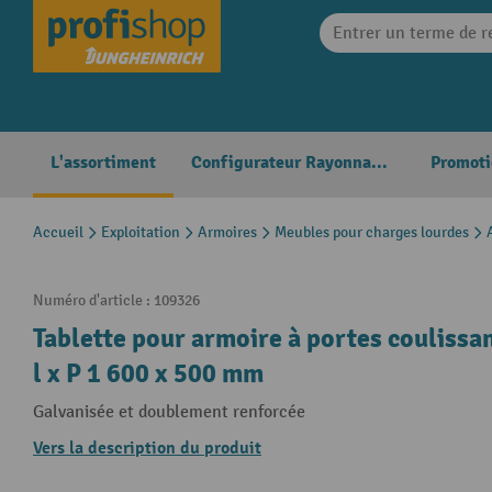
search
Skip to main navigation
L'assortiment
Configurateur Rayonnages
Promoti
Accueil
Exploitation
Armoires
Meubles pour charges lourdes
Numéro d'article :
109326
Tablette pour armoire à portes coulissa
l x P 1 600 x 500 mm
Galvanisée et doublement renforcée
Vers la description du produit